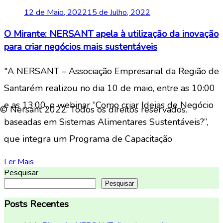
12 de Maio, 2022
15 de Julho, 2022
O Mirante: NERSANT apela à utilização da inovação
para criar negócios mais sustentáveis
"A NERSANT – Associação Empresarial da Região de
Santarém realizou no dia 10 de maio, entre as 10:00
e as 13:00, o webinar “Como criar Ideias de Negócio
© Nersant 2022. Todos os direitos reservados.
baseadas em Sistemas Alimentares Sustentáveis?”,
que integra um Programa de Capacitação
Ler Mais
Pesquisar
Pesquisar
Posts Recentes